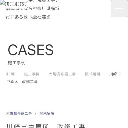
Home
ホーム
Strengths
藤光の強み
CASES
Company
会社案内
Business
施工事例
事業紹介
HOME
施工事例
大規模修繕工事
楔式足場
川崎市
Cases
施工事例
中原区 改修工事
Flow
施工の流れ
News
最新情報
大規模修繕工事
楔式足場
Blog
企業ブログ
川崎市中原区 改修工事