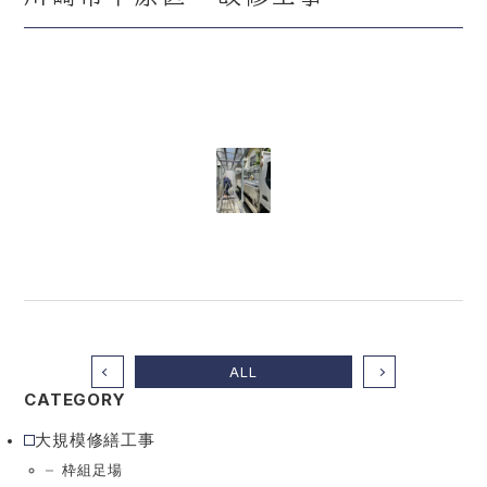
Contact
お問い合わせ
Recruit
採用情報
Job description
募集要項
Entry form
エントリーフォーム
Mail form
ALL
Tel. 045-730-6768
CATEGORY
大規模修繕工事
枠組足場