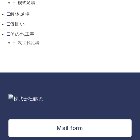
楔式足場
解体足場
仮囲い
その他工事
次世代足場
Mail form