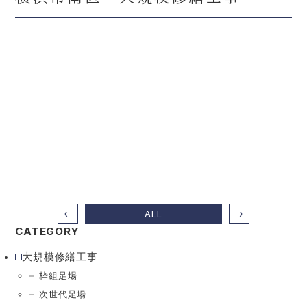
Contact
お問い合わせ
Recruit
採用情報
Job description
募集要項
Entry form
エントリーフォーム
ALL
Mail form
CATEGORY
Tel. 045-730-6768
大規模修繕工事
枠組足場
次世代足場