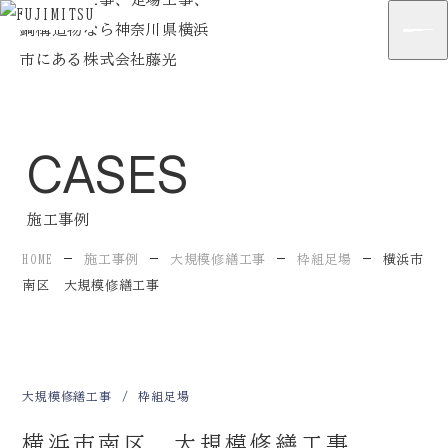
Home
ホーム
Strengths
藤光の強み
CASES
Company
会社案内
Business
施工事例
事業紹介
HOME
施工事例
大規模修繕工事
枠組足場
横浜市
Cases
施工事例
南区 大規模修繕工事
Flow
施工の流れ
News
最新情報
大規模修繕工事
枠組足場
Blog
企業ブログ
横浜市南区 大規模修繕工事