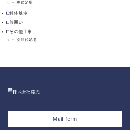
楔式足場
解体足場
仮囲い
その他工事
次世代足場
Mail form