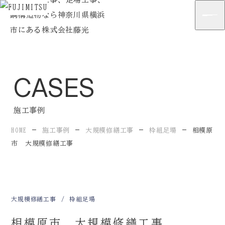
Home
ホーム
Strengths
藤光の強み
CASES
Company
会社案内
Business
施工事例
事業紹介
HOME
施工事例
大規模修繕工事
枠組足場
相模原
Cases
施工事例
市 大規模修繕工事
Flow
施工の流れ
News
最新情報
大規模修繕工事
枠組足場
Blog
企業ブログ
相模原市 大規模修繕工事