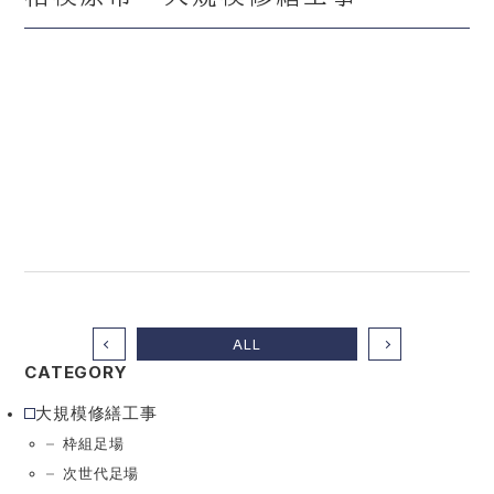
Contact
お問い合わせ
Recruit
採用情報
Job description
募集要項
Entry form
エントリーフォーム
ALL
Mail form
CATEGORY
Tel. 045-730-6768
大規模修繕工事
枠組足場
次世代足場