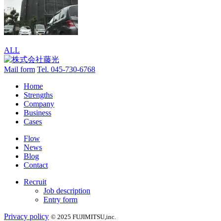
ALL
Mail form
Tel. 045-730-6768
Home
Strengths
Company
Business
Cases
Flow
News
Blog
Contact
Recruit
Job description
Entry form
Privacy policy
© 2025 FUJIMITSU,inc.