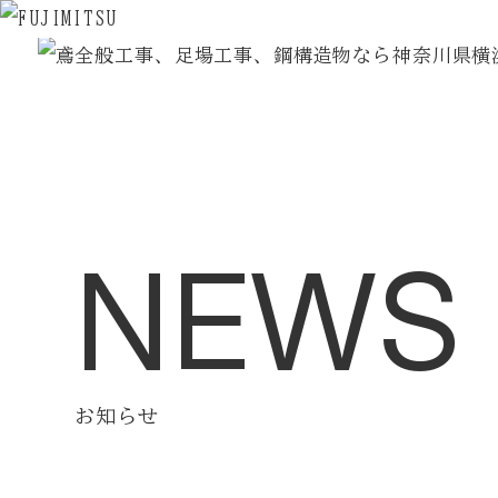
Home
Flow
ホーム
施工の流れ
Strengths
News
藤光の強み
最新情報
NEWS
Company
Blog
会社案内
企業ブログ
Business
Contact
お知らせ
事業紹介
お問い合わせ
Cases