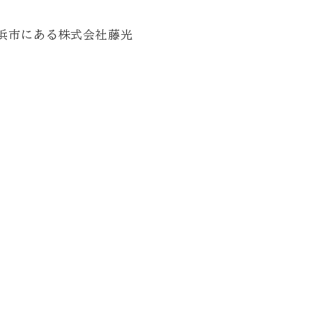
Strengths
Company
B
Recruit
採用情報
Job description
募集要項
Entry form
エントリーフォーム