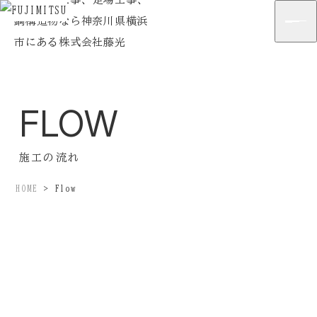
Home
ホーム
Strengths
藤光の強み
FLOW
Company
会社案内
Business
事業紹介
施工の流れ
Cases
HOME
>
Flow
施工事例
Flow
施工の流れ
News
最新情報
Blog
企業ブログ